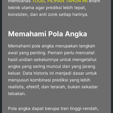
membahas
TOGEL PILIHAN TAHUN INI
enam
teknik utama agar prediksi lebih tepat,
konsisten, dan anti zonk setiap harinya.
Memahami Pola Angka
Memahami pola angka merupakan langkah
awal yang penting. Pemain perlu mencatat
hasil undian sebelumnya untuk mengetahui
angka yang sering muncul dan yang jarang
keluar. Data historis ini menjadi dasar untuk
menyusun kombinasi prediksi yang lebih
realistis, efektif, dan terarah, bukan sekadar
tebakan.
Pola angka dapat berupa tren tinggi-rendah,