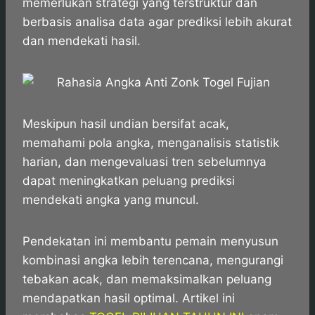
memerlukan strategi yang terstruktur dan
s
b
e
g
e
berbasis analisa data agar prediksi lebih akurat
A
o
n
r
dan mendekati hasil.
p
o
g
a
p
k
e
m
r
Meskipun hasil undian bersifat acak,
memahami pola angka, menganalisis statistik
harian, dan mengevaluasi tren sebelumnya
dapat meningkatkan peluang prediksi
mendekati angka yang muncul.
Pendekatan ini membantu pemain menyusun
kombinasi angka lebih terencana, mengurangi
tebakan acak, dan memaksimalkan peluang
mendapatkan hasil optimal. Artikel ini