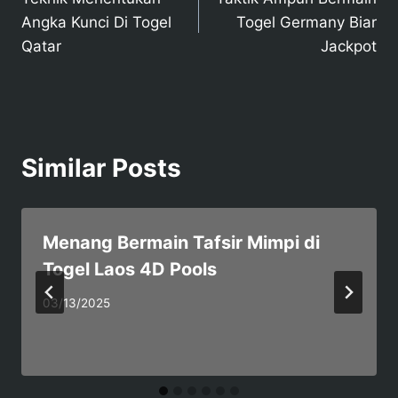
navigation
Angka Kunci Di Togel
Togel Germany Biar
Qatar
Jackpot
Similar Posts
Menang Bermain Tafsir Mimpi di
Togel Laos 4D Pools
03/13/2025