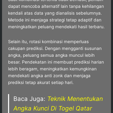
dapat mencoba alternatif lain tanpa kehilangan
kendali atas data yang dianalisis sebelumnya.
Metode ini menjaga strategi tetap adaptif dan
meningkatkan peluang mendekati hasil terbaru.
Selain itu, rotasi kombinasi memperluas
cakupan prediksi. Dengan mengganti susunan
angka, peluang semua angka muncul lebih
besar. Pendekatan ini membuat prediksi harian
lebih beragam, meningkatkan kemungkinan
mendekati angka anti zonk dan menjaga
prediksi tetap akurat setiap hari.
Baca Juga:
Teknik Menentukan
Angka Kunci Di Togel Qatar