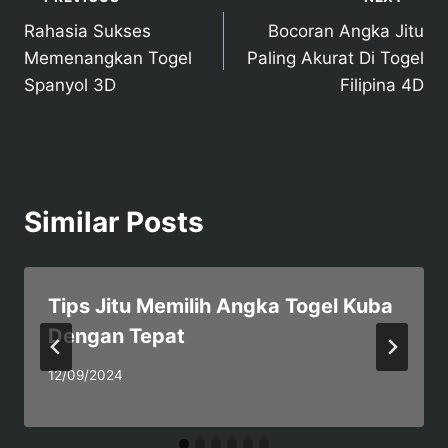
Post
Rahasia Sukses
Bocoran Angka Jitu
navigation
Memenangkan Togel
Paling Akurat Di Togel
Spanyol 3D
Filipina 4D
Similar Posts
Tips Jitu Memilih Angka Togel Kuba
Dengan Tepat
12/09/2024