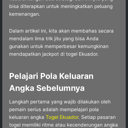
bisa diterapkan untuk meningkatkan peluang
kemenangan.
Dalam artikel ini, kita akan membahas secara
mendalam lima trik jitu yang bisa Anda
gunakan untuk memperbesar kemungkinan
mendapatkan jackpot di togel Ekuador.
Pelajari Pola Keluaran
Angka Sebelumnya
Langkah pertama yang wajib dilakukan oleh
pemain serius adalah mempelajari pola
keluaran angka
Togel Ekuador
. Setiap pasaran
togel memiliki ritme atau kecenderungan angka