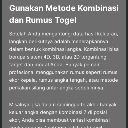
Gunakan Metode Kombinasi
dan Rumus Togel
Setelah Anda mengantongi data hasil keluaran,
langkah berikutnya adalah menerapkannya
dalam bentuk kombinasi angka. Kombinasi bisa
berupa sistem 4D, 3D, atau 2D tergantung
target dan modal Anda. Banyak pemain
profesional menggunakan rumus seperti rumus
ekor kepala, rumus angka tengah, atau metode
perkalian silang antar angka sebelumnya.
Misalnya, jika dalam seminggu terakhir banyak
keluar angka dengan kombinasi 7 di posisi
ekor, Anda bisa membuat variasi kombinasi
angka dengan 7 sebagai salah satu digit.