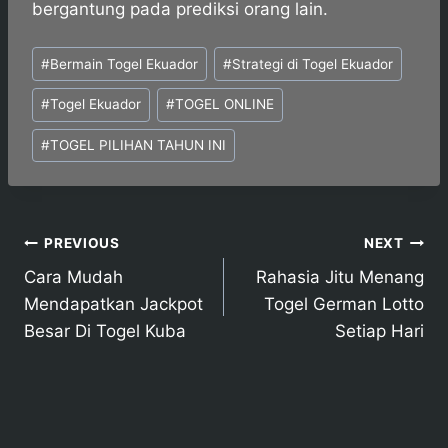
bergantung pada prediksi orang lain.
Post
#
Bermain Togel Ekuador
#
Strategi di Togel Ekuador
Tags:
#
Togel Ekuador
#
TOGEL ONLINE
#
TOGEL PILIHAN TAHUN INI
Post
PREVIOUS
NEXT
Cara Mudah
Rahasia Jitu Menang
navigation
Mendapatkan Jackpot
Togel German Lotto
Besar Di Togel Kuba
Setiap Hari