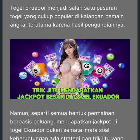
h
a
e
e
k
i
a
c
s
l
y
n
Togel Ekuador menjadi salah satu pasaran
t
e
s
e
p
e
togel yang cukup populer di kalangan pemain
s
b
e
g
e
angka, terutama karena hasil pengundiannya.
A
o
n
r
p
o
g
a
p
k
e
m
r
Namun, seperti semua bentuk permainan
berbasis peluang, mendapatkan jackpot di
togel Ekuador bukan semata-mata soal
keberuntungan ada strategi dan trik jitu yang