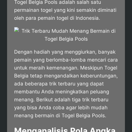
Togel Belgia Pools adalah salah satu
permainan togel yang kini semakin diminati
oleh para pemain togel di Indonesia.
Dengan hadiah yang menggiurkan, banyak
pemain yang berlomba-lomba mencari cara
untuk meraih kemenangan. Meskipun Togel
Belgia tetap mengandalkan keberuntungan,
ada beberapa trik terbaru yang dapat
membantu Anda meningkatkan peluang
menang. Berikut adalah tiga trik terbaru
yang bisa Anda coba agar lebih mudah
menang bermain di Togel Belgia Pools.
Menganalisis Pola Angka