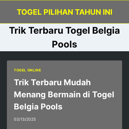
Skip
TOGEL PILIHAN TAHUN INI
to
content
Trik Terbaru Togel Belgia
Pools
TOGEL ONLINE
Trik Terbaru Mudah
Menang Bermain di Togel
Belgia Pools
03/13/2025