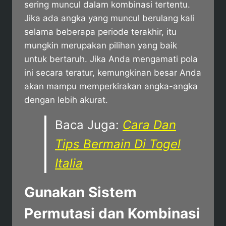
sering muncul dalam kombinasi tertentu.
Jika ada angka yang muncul berulang kali
selama beberapa periode terakhir, itu
mungkin merupakan pilihan yang baik
untuk bertaruh. Jika Anda mengamati pola
ini secara teratur, kemungkinan besar Anda
akan mampu memperkirakan angka-angka
dengan lebih akurat.
Baca Juga:
Cara Dan
Tips Bermain Di Togel
Italia
Gunakan Sistem
Permutasi dan Kombinasi