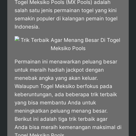
Togel Meksiko Pools (MX Pools) adalah
salah satu jenis permainan togel yang kini
semakin populer di kalangan pemain togel
Indonesia.
Permainan ini menawarkan peluang besar
untuk meraih hadiah jackpot dengan
menebak angka yang akan keluar.
Walaupun Togel Meksiko berfokus pada
keberuntungan, ada beberapa trik terbaik
yang bisa membantu Anda untuk
meningkatkan peluang menang besar.
Berikut ini adalah tiga trik terbaik agar
Anda bisa meraih kemenangan maksimal di
Togel Meksiko Pools.