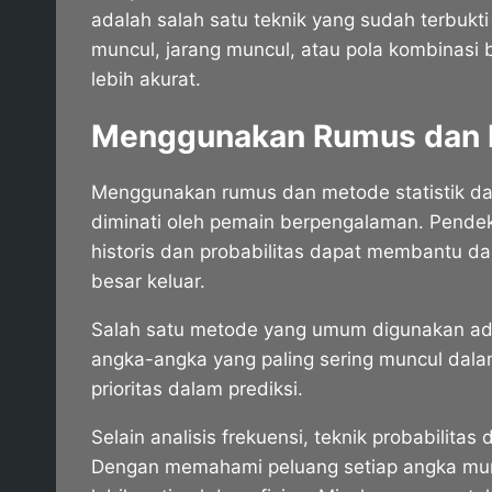
adalah salah satu teknik yang sudah terbukti 
muncul, jarang muncul, atau pola kombinasi
lebih akurat.
Menggunakan Rumus dan M
Menggunakan rumus dan metode statistik da
diminati oleh pemain berpengalaman. Pendek
historis dan probabilitas dapat membantu 
besar keluar.
Salah satu metode yang umum digunakan ada
angka-angka yang paling sering muncul dal
prioritas dalam prediksi.
Selain analisis frekuensi, teknik probabilit
Dengan memahami peluang setiap angka munc