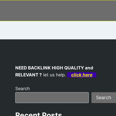
NEED BACKLINK HIGH QUALITY and
RELEVANT ?
let us help.
click here
Search
Search
Recent Posts