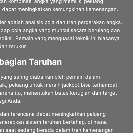
ukan kombinasi angka yang memiliki peluang
ngga dapat meningkatkan kemungkinan kemenangan.
uler adalah analisis pola dan tren pergerakan angka.
adap pola angka yang muncul secara berulang dan
rediksi. Pemain yang menguasai teknik ini biasanya
an terukur.
bagian Taruhan
ang sering diabaikan oleh pemain dalam
ik, peluang untuk meraih jackpot bisa terhambat
karena itu, menentukan batas kerugian dan target
egi Anda.
s dan terencana dapat meningkatkan peluang
enerapkan sistem taruhan bertahap, di mana
han saat sedang berada dalam tren kemenangan