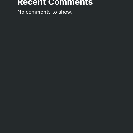
Recent Comments
No comments to show.