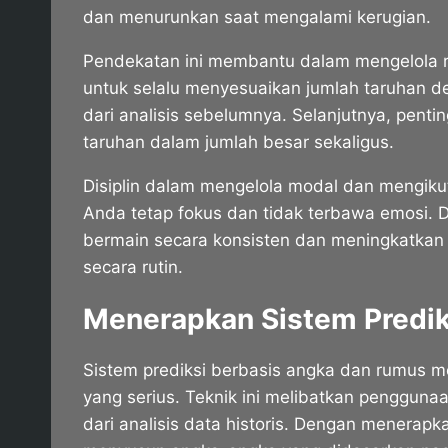
dan menurunkan saat mengalami kerugian.
Pendekatan ini membantu dalam mengelola ri
untuk selalu menyesuaikan jumlah taruhan d
dari analisis sebelumnya. Selanjutnya, pent
taruhan dalam jumlah besar sekaligus.
Disiplin dalam mengelola modal dan mengiku
Anda tetap fokus dan tidak terbawa emosi. 
bermain secara konsisten dan meningkatkan
secara rutin.
Menerapkan Sistem Predik
Sistem prediksi berbasis angka dan rumus men
yang serius. Teknik ini melibatkan pengguna
dari analisis data historis. Dengan menerapka