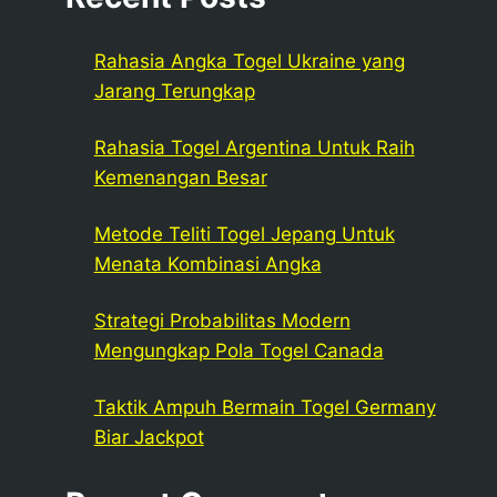
Rahasia Angka Togel Ukraine yang
Jarang Terungkap
Rahasia Togel Argentina Untuk Raih
Kemenangan Besar
Metode Teliti Togel Jepang Untuk
Menata Kombinasi Angka
Strategi Probabilitas Modern
Mengungkap Pola Togel Canada
Taktik Ampuh Bermain Togel Germany
Biar Jackpot