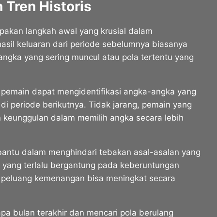
Tren Historis
pakan langkah awal yang krusial dalam
asil keluaran dari periode sebelumnya biasanya
ngka yang sering muncul atau pola tertentu yang
, pemain dapat mengidentifikasi angka-angka yang
r di periode berikutnya. Tidak jarang, pemain yang
keunggulan dalam memilih angka secara lebih
mbantu dalam menghindari tebakan asal-asalan yang
n yang terlalu bergantung pada keberuntungan
, peluang kemenangan bisa meningkat secara
pa bulan terakhir dan mencari pola berulang