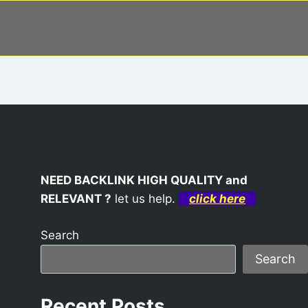
NEED BACKLINK HIGH QUALITY and
RELEVANT ?
let us help.
click here
Search
Search
Recent Posts