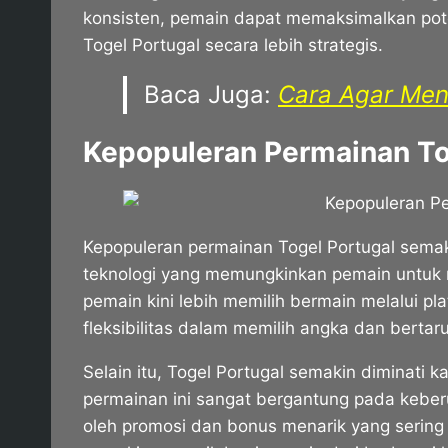
konsisten, pemain dapat memaksimalkan po
Togel Portugal secara lebih strategis.
Baca Juga:
Cara Agar Men
Kepopuleran Permainan To
Kepopuleran permainan Togel Portugal sema
teknologi yang memungkinkan pemain untuk 
pemain kini lebih memilih bermain melalui p
fleksibilitas dalam memilih angka dan bertar
Selain itu, Togel Portugal semakin diminati
permainan ini sangat bergantung pada keberu
oleh promosi dan bonus menarik yang sering 