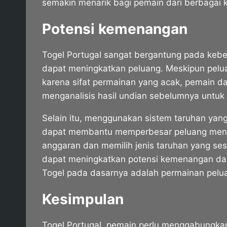
semakin menarik bagi pemain dari berbagai 
Potensi kemenangan
Togel Portugal sangat bergantung pada kebe
dapat meningkatkan peluang. Meskipun pelu
karena sifat permainan yang acak, pemain 
menganalisis hasil undian sebelumnya untuk
Selain itu, menggunakan sistem taruhan yang
dapat membantu memperbesar peluang menan
anggaran dan memilih jenis taruhan yang se
dapat meningkatkan potensi kemenangan dal
Togel pada dasarnya adalah permainan pelu
Kesimpulan
Togel Portugal, pemain perlu menggabungkan