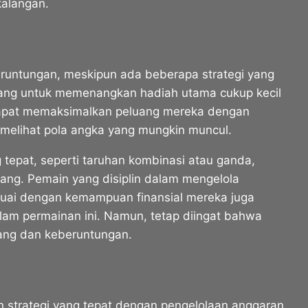
kalangan.
runtungan, meskipun ada beberapa strategi yang
ang untuk memenangkan hadiah utama cukup kecil
dapat memaksimalkan peluang mereka dengan
 melihat pola angka yang mungkin muncul.
 tepat, seperti taruhan kombinasi atau ganda,
g. Pemain yang disiplin dalam mengelola
suai dengan kemampuan finansial mereka juga
am permainan ini. Namun, tetap diingat bahwa
ang dan keberuntungan.
 strategi yang tepat dengan pengelolaan anggaran