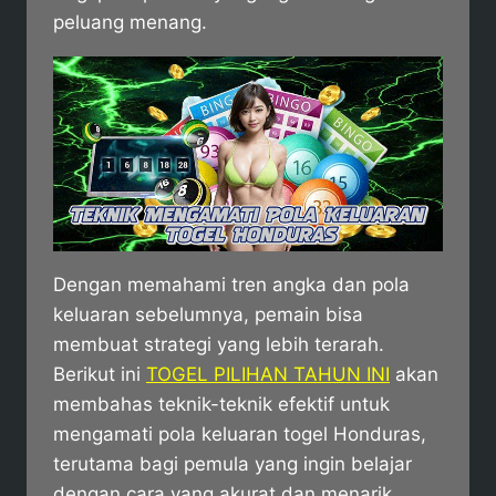
peluang menang.
Dengan memahami tren angka dan pola
keluaran sebelumnya, pemain bisa
membuat strategi yang lebih terarah.
Berikut ini
TOGEL PILIHAN TAHUN INI
akan
membahas teknik-teknik efektif untuk
mengamati pola keluaran togel Honduras,
terutama bagi pemula yang ingin belajar
dengan cara yang akurat dan menarik.