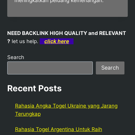
meningkatkan peluang kemenangan.
NEED BACKLINK HIGH QUALITY and RELEVANT
?
let us help.
click here
Search
Search
Recent Posts
Rahasia Angka Togel Ukraine yang Jarang
Terungkap
Rahasia Togel Argentina Untuk Raih