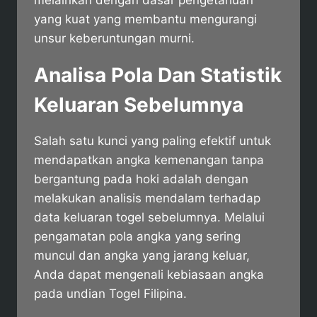
melainkan dengan dasar pengetahuan
yang kuat yang membantu mengurangi
unsur keberuntungan murni.
Analisa Pola Dan Statistik
Keluaran Sebelumnya
Salah satu kunci yang paling efektif untuk
mendapatkan angka kemenangan tanpa
bergantung pada hoki adalah dengan
melakukan analisis mendalam terhadap
data keluaran togel sebelumnya. Melalui
pengamatan pola angka yang sering
muncul dan angka yang jarang keluar,
Anda dapat mengenali kebiasaan angka
pada undian Togel Filipina.