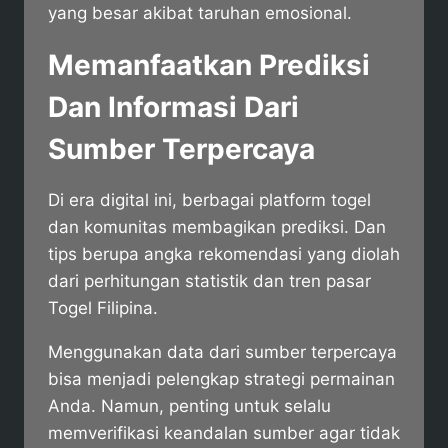
yang besar akibat taruhan emosional.
Memanfaatkan Prediksi
Dan Informasi Dari
Sumber Terpercaya
Di era digital ini, berbagai platform togel
dan komunitas membagikan prediksi. Dan
tips berupa angka rekomendasi yang diolah
dari perhitungan statistik dan tren pasar
Togel Filipina.
Menggunakan data dari sumber terpercaya
bisa menjadi pelengkap strategi permainan
Anda. Namun, penting untuk selalu
memverifikasi keandalan sumber agar tidak