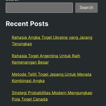
Search
Recent Posts
Rahasia Angka Togel Ukraine yang Jarang
Terungkap
Rahasia Togel Argentina Untuk Raih
Kemenangan Besar
Metode Teliti Togel Jepang Untuk Menata
Kombinasi Angka
Strategi Probabilitas Modern Mengungkap
Pola Togel Canada