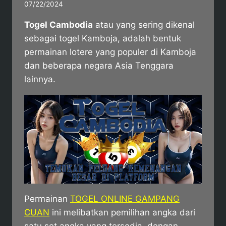
07/22/2024
Togel Cambodia
atau yang sering dikenal
sebagai togel Kamboja, adalah bentuk
permainan lotere yang populer di Kamboja
dan beberapa negara Asia Tenggara
lainnya.
Permainan
TOGEL ONLINE GAMPANG
CUAN
ini melibatkan pemilihan angka dari