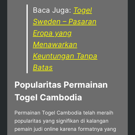
Baca Juga:
Togel
Sweden – Pasaran
Eropa yang
Menawarkan
Keuntungan Tanpa
Batas
Popularitas Permainan
Togel Cambodia
Permainan Togel Cambodia telah meraih
popularitas yang signifikan di kalangan
pemain judi online karena formatnya yang