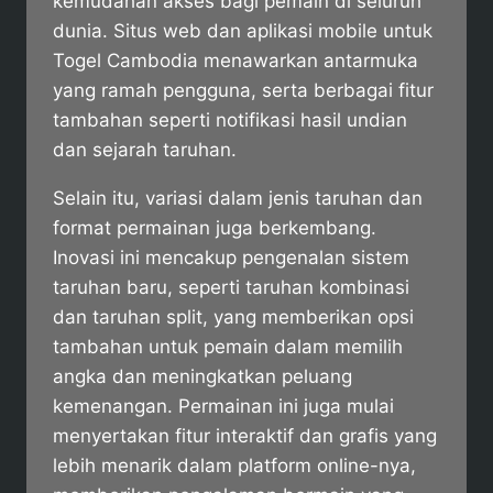
kemudahan akses bagi pemain di seluruh
dunia. Situs web dan aplikasi mobile untuk
Togel Cambodia menawarkan antarmuka
yang ramah pengguna, serta berbagai fitur
tambahan seperti notifikasi hasil undian
dan sejarah taruhan.
Selain itu, variasi dalam jenis taruhan dan
format permainan juga berkembang.
Inovasi ini mencakup pengenalan sistem
taruhan baru, seperti taruhan kombinasi
dan taruhan split, yang memberikan opsi
tambahan untuk pemain dalam memilih
angka dan meningkatkan peluang
kemenangan. Permainan ini juga mulai
menyertakan fitur interaktif dan grafis yang
lebih menarik dalam platform online-nya,