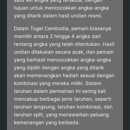
satu set angka yang tersedia, dengan
tujuan untuk mencocokkan angka-angka
yang ditarik dalam hasil undian resmi.
Dalam Togel Cambodia, pemain biasanya
memilih antara 2 hingga 4 angka dari
rentang angka yang telah ditentukan. Hasil
undian dilakukan secara acak, dan pemain
yang berhasil mencocokkan angka-angka
yang dipilih dengan angka yang ditarik
akan memenangkan hadiah sesuai dengan
kombinasi yang mereka miliki. Sistem
taruhan dalam permainan ini sering kali
mencakup berbagai jenis taruhan, seperti
taruhan langsung, taruhan kombinasi, dan
taruhan split, yang menawarkan peluang
kemenangan yang berbeda.