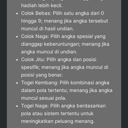
hadiah lebih kecil.
Colok Bebas: Pilih satu angka dari 0
hingga 9; menang jika angka tersebut
muncul di hasil undian.
Colok Naga: Pilih angka spesial yang
dianggap keberuntungan; menang jika
angka muncul di undian.
Colok Jitu: Pilih angka dan posisi
spesifik; menang jika angka muncul di
posisi yang benar.
Togel Kembang: Pilih kombinasi angka
dalam pola tertentu; menang jika angka
muncul sesuai pola.
Togel Naga: Pilih angka berdasarkan
pola atau sistem tertentu untuk
meningkatkan peluang menang.