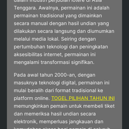
dalam industri perjudian lotere di Asia
Tenggara. Awalnya, permainan ini adalah
permainan tradisional yang dimainkan
secara manual dengan hasil undian yang
dilakukan secara langsung dan diumumkan
melalui media lokal. Seiring dengan
pertumbuhan teknologi dan peningkatan
aksesibilitas internet, permainan ini
mengalami transformasi signifikan.
Pada awal tahun 2000-an, dengan
masuknya teknologi digital, permainan ini
mulai beralih dari format tradisional ke
platform online.
TOGEL PILIHAN TAHUN INI
memungkinkan pemain untuk membeli tiket
dan memeriksa hasil undian secara
elektronik, memperluas jangkauan dan