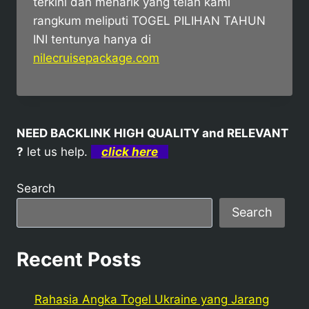
terkini dan menarik yang telah kami
rangkum meliputi TOGEL PILIHAN TAHUN
INI tentunya hanya di
nilecruisepackage.com
NEED BACKLINK HIGH QUALITY and RELEVANT
?
let us help.
click here
Search
Search
Recent Posts
Rahasia Angka Togel Ukraine yang Jarang