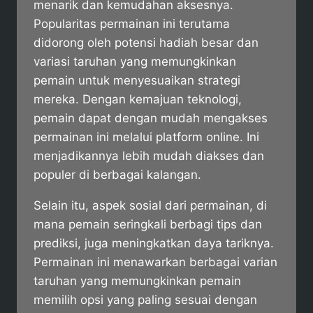
menarik dan kemudahan aksesnya.
Popularitas permainan ini terutama
didorong oleh potensi hadiah besar dan
variasi taruhan yang memungkinkan
pemain untuk menyesuaikan strategi
mereka. Dengan kemajuan teknologi,
pemain dapat dengan mudah mengakses
permainan ini melalui platform online. Ini
menjadikannya lebih mudah diakses dan
populer di berbagai kalangan.
Selain itu, aspek sosial dari permainan, di
mana pemain seringkali berbagi tips dan
prediksi, juga meningkatkan daya tariknya.
Permainan ini menawarkan berbagai varian
taruhan yang memungkinkan pemain
memilih opsi yang paling sesuai dengan