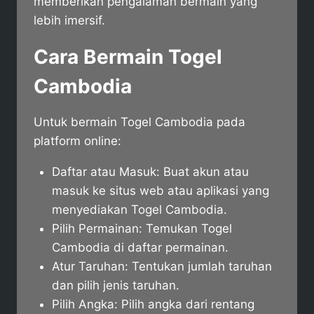
memberikan pengalaman bermain yang
lebih imersif.
Cara Bermain Togel
Cambodia
Untuk bermain Togel Cambodia pada
platform online:
Daftar atau Masuk: Buat akun atau
masuk ke situs web atau aplikasi yang
menyediakan Togel Cambodia.
Pilih Permainan: Temukan Togel
Cambodia di daftar permainan.
Atur Taruhan: Tentukan jumlah taruhan
dan pilih jenis taruhan.
Pilih Angka: Pilih angka dari rentang