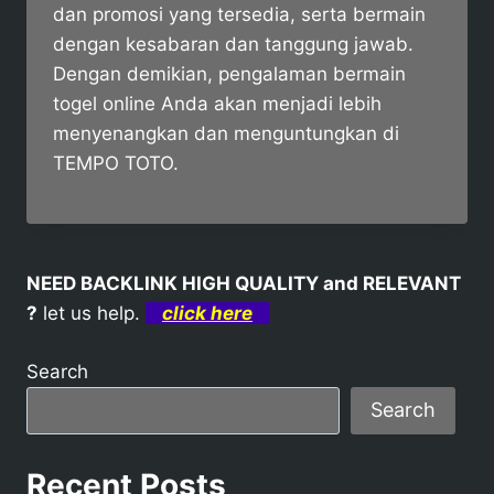
dan promosi yang tersedia, serta bermain
dengan kesabaran dan tanggung jawab.
Dengan demikian, pengalaman bermain
togel online Anda akan menjadi lebih
menyenangkan dan menguntungkan di
TEMPO TOTO.
NEED BACKLINK HIGH QUALITY and RELEVANT
?
let us help.
click here
Search
Search
Recent Posts