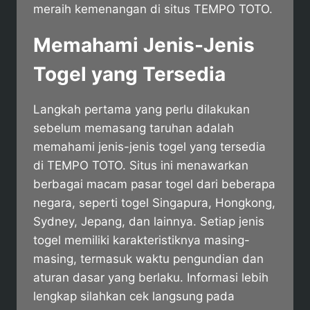
meraih kemenangan di situs TEMPO TOTO.
Memahami Jenis-Jenis
Togel yang Tersedia
Langkah pertama yang perlu dilakukan
sebelum memasang taruhan adalah
memahami jenis-jenis togel yang tersedia
di TEMPO TOTO. Situs ini menawarkan
berbagai macam pasar togel dari beberapa
negara, seperti togel Singapura, Hongkong,
Sydney, Jepang, dan lainnya. Setiap jenis
togel memiliki karakteristiknya masing-
masing, termasuk waktu pengundian dan
aturan dasar yang berlaku. Informasi lebih
lengkap silahkan cek langsung pada