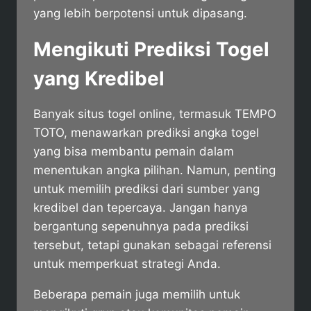
yang lebih berpotensi untuk dipasang.
Mengikuti Prediksi Togel
yang Kredibel
Banyak situs togel online, termasuk TEMPO
TOTO, menawarkan prediksi angka togel
yang bisa membantu pemain dalam
menentukan angka pilihan. Namun, penting
untuk memilih prediksi dari sumber yang
kredibel dan tepercaya. Jangan hanya
bergantung sepenuhnya pada prediksi
tersebut, tetapi gunakan sebagai referensi
untuk memperkuat strategi Anda.
Beberapa pemain juga memilih untuk