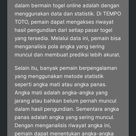
dalam bermain togel online adalah dengan
menggunakan data dan statistik. Di TEMPO
TOTO, pemain dapat mengakses riwayat
hasil pengundian dari setiap pasar togel
yang tersedia. Melalui data ini, pemain bisa
menganalisis pola angka yang sering
muncul dan membuat prediksi lebih akurat.
Selain itu, banyak pemain berpengalaman
yang menggunakan metode statistik
seperti angka mati atau angka panas.
Angka mati adalah angka-angka yang
jarang atau bahkan belum pernah muncul
dalam hasil pengundian. Sementara angka
panas adalah angka yang sering muncul.
Dengan menganalisis riwayat angka ini,
pemain dapat menentukan angka-angka