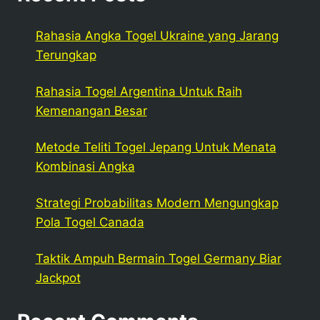
Rahasia Angka Togel Ukraine yang Jarang
Terungkap
Rahasia Togel Argentina Untuk Raih
Kemenangan Besar
Metode Teliti Togel Jepang Untuk Menata
Kombinasi Angka
Strategi Probabilitas Modern Mengungkap
Pola Togel Canada
Taktik Ampuh Bermain Togel Germany Biar
Jackpot