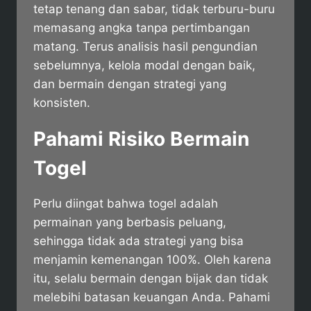
tetap tenang dan sabar, tidak terburu-buru
memasang angka tanpa pertimbangan
matang. Terus analisis hasil pengundian
sebelumnya, kelola modal dengan baik,
dan bermain dengan strategi yang
konsisten.
Pahami Risiko Bermain
Togel
Perlu diingat bahwa togel adalah
permainan yang berbasis peluang,
sehingga tidak ada strategi yang bisa
menjamin kemenangan 100%. Oleh karena
itu, selalu bermain dengan bijak dan tidak
melebihi batasan keuangan Anda. Pahami