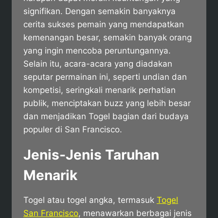
signifikan. Dengan semakin banyaknya
cerita sukses pemain yang mendapatkan
kemenangan besar, semakin banyak orang
yang ingin mencoba peruntungannya.
Selain itu, acara-acara yang diadakan
seputar permainan ini, seperti undian dan
kompetisi, seringkali menarik perhatian
publik, menciptakan buzz yang lebih besar
dan menjadikan Togel bagian dari budaya
populer di San Francisco.
Jenis-Jenis Taruhan
Menarik
Togel atau togel angka, termasuk
Togel
San Francisco
, menawarkan berbagai jenis