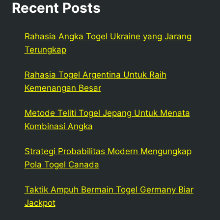
Recent Posts
Rahasia Angka Togel Ukraine yang Jarang
Terungkap
Rahasia Togel Argentina Untuk Raih
Kemenangan Besar
Metode Teliti Togel Jepang Untuk Menata
Kombinasi Angka
Strategi Probabilitas Modern Mengungkap
Pola Togel Canada
Taktik Ampuh Bermain Togel Germany Biar
Jackpot