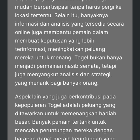
mudah berpartisipasi tanpa harus pergi ke
lokasi tertentu. Selain itu, banyaknya
informasi dan analisis yang tersedia secara
online juga membantu pemain dalam
membuat keputusan yang lebih
terinformasi, meningkatkan peluang
mereka untuk menang. Togel bukan hanya
menjadi permainan nasib semata, tetapi
juga menyangkut analisis dan strategi,
yang menarik bagi banyak orang.
Aspek lain yang juga berkontribusi pada
kepopuleran Togel adalah peluang yang
ditawarkan untuk memenangkan hadiah
besar. Banyak pemain tertarik untuk
mencoba peruntungan mereka dengan
harapan dapat meraih keuntungan yang