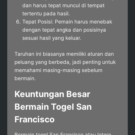
dan harus tepat muncul di tempat
tertentu pada hasil.
Tepat Posisi: Pemain harus menebak
dengan tepat angka dan posisinya
sesuai hasil yang keluar.
Taruhan ini biasanya memiliki aturan dan
peluang yang berbeda, jadi penting untuk
memahami masing-masing sebelum
bermain.
Keuntungan Besar
Bermain Togel San
Francisco
Bermain togel San Francisco atau lotere