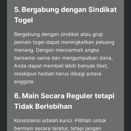
5. Bergabung dengan Sindikat
Togel
Bergabung dengan sindikat atau grup
pemain togel dapat meningkatkan peluang
menang. Dengan mencermati angka
bersama-sama dan mengumpulkan dana,
Anda dapat membeli lebih banyak tiket,
meskipun hadiah harus dibagi antara
anggota.
6. Main Secara Reguler tetapi
Tidak Berlebihan
Konsistensi adalah kunci. Pilihlah untuk
bermain secara teratur, tetapi jangan