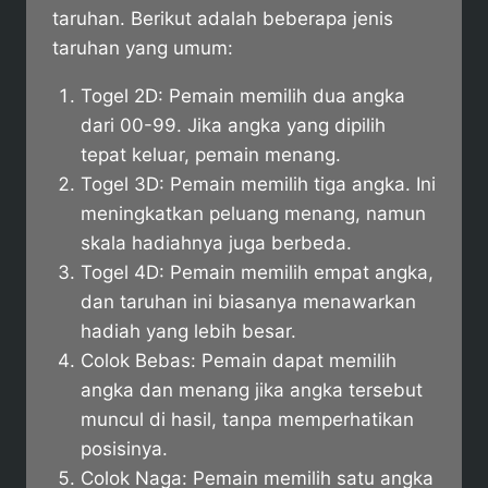
taruhan. Berikut adalah beberapa jenis
taruhan yang umum:
Togel 2D: Pemain memilih dua angka
dari 00-99. Jika angka yang dipilih
tepat keluar, pemain menang.
Togel 3D: Pemain memilih tiga angka. Ini
meningkatkan peluang menang, namun
skala hadiahnya juga berbeda.
Togel 4D: Pemain memilih empat angka,
dan taruhan ini biasanya menawarkan
hadiah yang lebih besar.
Colok Bebas: Pemain dapat memilih
angka dan menang jika angka tersebut
muncul di hasil, tanpa memperhatikan
posisinya.
Colok Naga: Pemain memilih satu angka