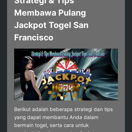
Strategi & Tips
Membawa Pulang
Jackpot Togel San
Francisco
Berikut adalah beberapa strategi dan tips
yang dapat membantu Anda dalam
bermain togel, serta cara untuk