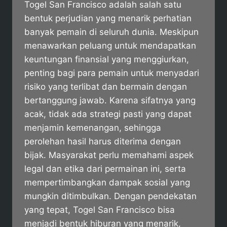
Togel San Francisco adalah salah satu
bentuk perjudian yang menarik perhatian
banyak pemain di seluruh dunia. Meskipun
menawarkan peluang untuk mendapatkan
keuntungan finansial yang menggiurkan,
penting bagi para pemain untuk menyadari
risiko yang terlibat dan bermain dengan
bertanggung jawab. Karena sifatnya yang
acak, tidak ada strategi pasti yang dapat
menjamin kemenangan, sehingga
perolehan hasil harus diterima dengan
bijak. Masyarakat perlu memahami aspek
legal dan etika dari permainan ini, serta
mempertimbangkan dampak sosial yang
mungkin ditimbulkan. Dengan pendekatan
yang tepat, Togel San Francisco bisa
menjadi bentuk hiburan yang menarik,