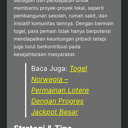
sebagian dari pendapatan untuk
membantu proyek-proyek lokal, seperti
pembangunan sekolah, rumah sakit, dan
inisiatif komunitas lainnya. Dengan bermain
togel, para pemain tidak hanya berpotensi
mendapatkan keuntungan pribadi tetapi
juga turut berkontribusi pada
kesejahteraan masyarakat.
Baca Juga:
Togel
Norwegia –
Permainan Lotere
Dengan Progres
Jackpot Besar