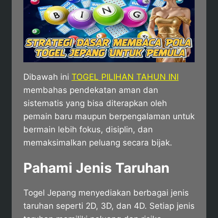
Dibawah ini
TOGEL PILIHAN TAHUN INI
membahas pendekatan aman dan
sistematis yang bisa diterapkan oleh
pemain baru maupun berpengalaman untuk
bermain lebih fokus, disiplin, dan
memaksimalkan peluang secara bijak.
Pahami Jenis Taruhan
Togel Jepang menyediakan berbagai jenis
taruhan seperti 2D, 3D, dan 4D. Setiap jenis