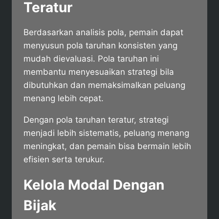
Teratur
Berdasarkan analisis pola, pemain dapat
menyusun pola taruhan konsisten yang
mudah dievaluasi. Pola taruhan ini
membantu menyesuaikan strategi bila
dibutuhkan dan memaksimalkan peluang
menang lebih cepat.
Dengan pola taruhan teratur, strategi
menjadi lebih sistematis, peluang menang
meningkat, dan pemain bisa bermain lebih
efisien serta terukur.
Kelola Modal Dengan
Bijak