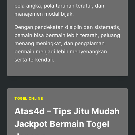
pola angka, pola taruhan teratur, dan
manajemen modal bijak.
Dengan pendekatan disiplin dan sistematis,
pemain bisa bermain lebih terarah, peluang
menang meningkat, dan pengalaman
bermain menjadi lebih menyenangkan
serta terkendali.
TOGEL ONLINE
Atas4d – Tips Jitu Mudah
Jackpot Bermain Togel