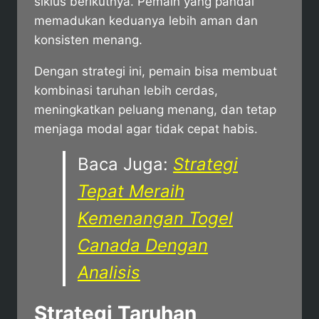
siklus berikutnya. Pemain yang pandai
memadukan keduanya lebih aman dan
konsisten menang.
Dengan strategi ini, pemain bisa membuat
kombinasi taruhan lebih cerdas,
meningkatkan peluang menang, dan tetap
menjaga modal agar tidak cepat habis.
Baca Juga:
Strategi
Tepat Meraih
Kemenangan Togel
Canada Dengan
Analisis
Strategi Taruhan