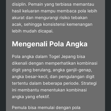
disiplin. Pemain yang terbiasa memantau
hasil keluaran mampu membaca pola lebih
akurat dan mengurangi risiko tebakan
acak, sehingga konsistensi kemenangan
lebih mudah dicapai.
Mengenali Pola Angka
Pola angka dalam Togel Jepang bisa
dikenali dengan memperhatikan kombinasi
digit yang berulang, angka ganjil-genap,
angka besar-kecil, dan pengulangan digit
tertentu dalam beberapa periode. Strategi
ini membantu menentukan kombinasi
angka yang efektif.
Pemula bisa memulai dengan pola