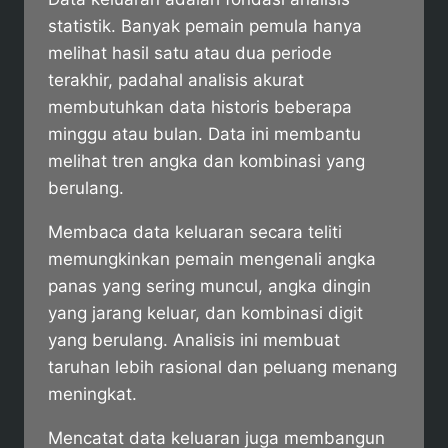
statistik. Banyak pemain pemula hanya
melihat hasil satu atau dua periode
terakhir, padahal analisis akurat
membutuhkan data historis beberapa
minggu atau bulan. Data ini membantu
melihat tren angka dan kombinasi yang
berulang.
Membaca data keluaran secara teliti
memungkinkan pemain mengenali angka
panas yang sering muncul, angka dingin
yang jarang keluar, dan kombinasi digit
yang berulang. Analisis ini membuat
taruhan lebih rasional dan peluang menang
meningkat.
Mencatat data keluaran juga membangun