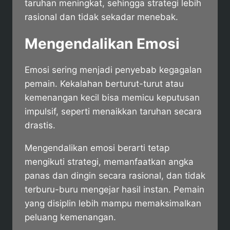
taruhan meningkat, sehingga strategi lebih
rasional dan tidak sekadar menebak.
Mengendalikan Emosi
Emosi sering menjadi penyebab kegagalan
pemain. Kekalahan berturut-turut atau
kemenangan kecil bisa memicu keputusan
impulsif, seperti menaikkan taruhan secara
drastis.
Mengendalikan emosi berarti tetap
mengikuti strategi, memanfaatkan angka
panas dan dingin secara rasional, dan tidak
terburu-buru mengejar hasil instan. Pemain
yang disiplin lebih mampu memaksimalkan
peluang kemenangan.