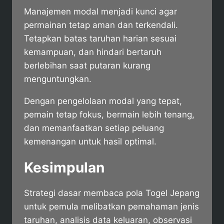
Manajemen modal menjadi kunci agar
permainan tetap aman dan terkendali.
Tetapkan batas taruhan harian sesuai
kemampuan, dan hindari bertaruh
berlebihan saat putaran kurang
menguntungkan.
Dengan pengelolaan modal yang tepat,
pemain tetap fokus, bermain lebih tenang,
dan memanfaatkan setiap peluang
kemenangan untuk hasil optimal.
Kesimpulan
Strategi dasar membaca pola Togel Jepang
untuk pemula melibatkan pemahaman jenis
taruhan, analisis data keluaran, observasi