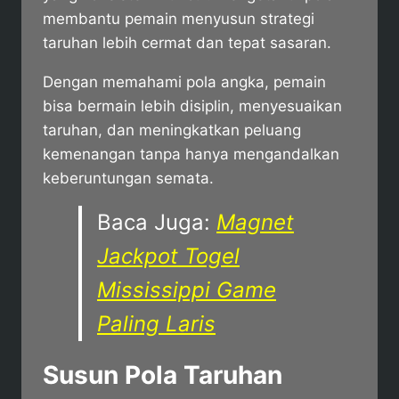
membantu pemain menyusun strategi
taruhan lebih cermat dan tepat sasaran.
Dengan memahami pola angka, pemain
bisa bermain lebih disiplin, menyesuaikan
taruhan, dan meningkatkan peluang
kemenangan tanpa hanya mengandalkan
keberuntungan semata.
Baca Juga:
Magnet
Jackpot Togel
Mississippi Game
Paling Laris
Susun Pola Taruhan