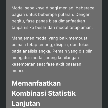
Modal sebaiknya dibagi menjadi beberapa
bagian untuk beberapa putaran. Dengan
begitu, fase panas bisa dimanfaatkan
tanpa risiko besar dan modal tetap aman.
Manajemen modal yang baik membuat
pemain tetap tenang, disiplin, dan fokus
pada analisis angka. Pemain yang disiplin
mengatur modal jarang kehilangan
kesempatan saat fase aktif pasaran
muncul.
Memanfaatkan
Kombinasi Statistik
Lanjutan