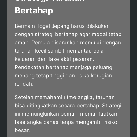
Bertahap
Bermain Togel Jepang harus dilakukan
dengan strategi bertahap agar modal tetap
aman. Pemula disarankan memulai dengan
taruhan kecil sambil memantau pola
keluaran dan fase aktif pasaran.
Pendekatan bertahap menjaga peluang
menang tetap tinggi dan risiko kerugian
rendah.
Setelah memahami ritme angka, taruhan
bisa ditingkatkan secara bertahap. Strategi
ini memungkinkan pemain memanfaatkan
fase angka panas tanpa mengambil risiko
besar.