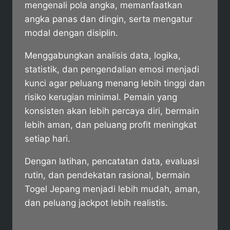
mengenali pola angka, memanfaatkan
angka panas dan dingin, serta mengatur
modal dengan disiplin.
Menggabungkan analisis data, logika,
statistik, dan pengendalian emosi menjadi
kunci agar peluang menang lebih tinggi dan
risiko kerugian minimal. Pemain yang
konsisten akan lebih percaya diri, bermain
lebih aman, dan peluang profit meningkat
setiap hari.
Dengan latihan, pencatatan data, evaluasi
rutin, dan pendekatan rasional, bermain
Togel Jepang menjadi lebih mudah, aman,
dan peluang jackpot lebih realistis.