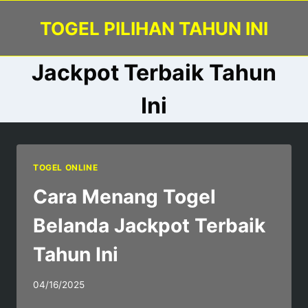
Skip
TOGEL PILIHAN TAHUN INI
to
content
Jackpot Terbaik Tahun
Ini
TOGEL ONLINE
Cara Menang Togel
Belanda Jackpot Terbaik
Tahun Ini
04/16/2025