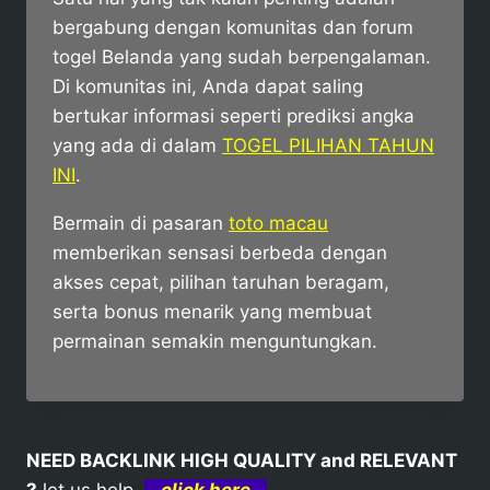
bergabung dengan komunitas dan forum
togel Belanda yang sudah berpengalaman.
Di komunitas ini, Anda dapat saling
bertukar informasi seperti prediksi angka
yang ada di dalam
TOGEL PILIHAN TAHUN
INI
.
Bermain di pasaran
toto macau
memberikan sensasi berbeda dengan
akses cepat, pilihan taruhan beragam,
serta bonus menarik yang membuat
permainan semakin menguntungkan.
NEED BACKLINK HIGH QUALITY and RELEVANT
?
let us help.
click here