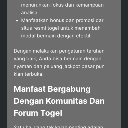
menurunkan fokus dan kemampuan
analisa.
Manfaatkan bonus dan promosi dari
situs resmi togel untuk menambah
modal bermain dengan efektif.
Dengan melakukan pengaturan taruhan
yang baik, Anda bisa bermain dengan
nyaman dan peluang jackpot besar pun
kian terbuka.
Manfaat Bergabung
Dengan Komunitas Dan
Forum Togel
Satu hal yang tak kalah penting adalah