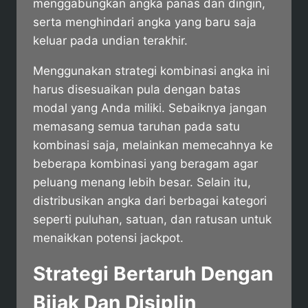
menggabungkan angka panas dan dingin,
serta menghindari angka yang baru saja
keluar pada undian terakhir.
Menggunakan strategi kombinasi angka ini
harus disesuaikan pula dengan batas
modal yang Anda miliki. Sebaiknya jangan
memasang semua taruhan pada satu
kombinasi saja, melainkan memecahnya ke
beberapa kombinasi yang beragam agar
peluang menang lebih besar. Selain itu,
distribusikan angka dari berbagai kategori
seperti puluhan, satuan, dan ratusan untuk
menaikkan potensi jackpot.
Strategi Bertaruh Dengan
Bijak Dan Disiplin