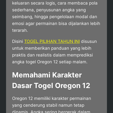
keluaran secara logis, cara membaca pola
sederhana, penyusunan angka yang
seimbang, hingga pengelolaan modal dan
emosi agar permainan bisa dijalankan lebih
terarah.
Disini
TOGEL PILIHAN TAHUN INI
disusun
untuk memberikan panduan yang lebih
praktis dan realistis dalam memprediksi
angka togel Oregon 12 setiap malam.
Memahami Karakter
Dasar Togel Oregon 12
Oregon 12 memiliki karakter permainan
yang cenderung stabil namun tetap
dinamis. Angka sering bergerak dalam