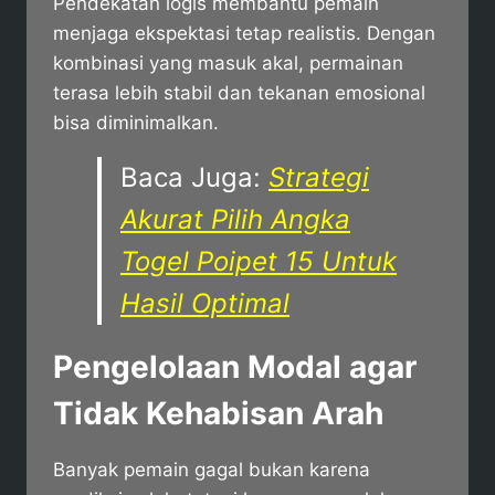
Pendekatan logis membantu pemain
menjaga ekspektasi tetap realistis. Dengan
kombinasi yang masuk akal, permainan
terasa lebih stabil dan tekanan emosional
bisa diminimalkan.
Baca Juga:
Strategi
Akurat Pilih Angka
Togel Poipet 15 Untuk
Hasil Optimal
Pengelolaan Modal agar
Tidak Kehabisan Arah
Banyak pemain gagal bukan karena