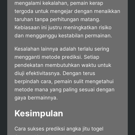
mengalami kekalahan, pemain kerap
tergoda untuk mengejar dengan menaikkan
taruhan tanpa perhitungan matang.
Kebiasaan ini justru meningkatkan risiko
dan mengganggu kestabilan permainan.
Kesalahan lainnya adalah terlalu sering
mengganti metode prediksi. Setiap
pendekatan membutuhkan waktu untuk
diuji efektivitasnya. Dengan terus
berpindah cara, pemain sulit mengetahui
metode mana yang paling sesuai dengan
gaya bermainnya.
Kesimpulan
Cara sukses prediksi angka jitu togel