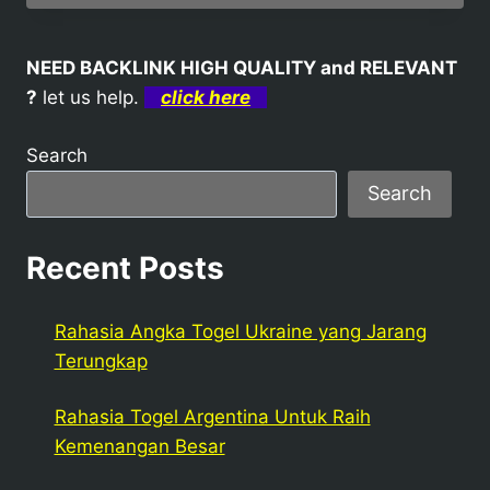
NEED BACKLINK HIGH QUALITY and RELEVANT
?
let us help.
click here
Search
Search
Recent Posts
Rahasia Angka Togel Ukraine yang Jarang
Terungkap
Rahasia Togel Argentina Untuk Raih
Kemenangan Besar