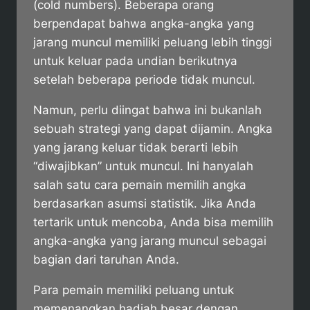
(cold numbers). Beberapa orang
berpendapat bahwa angka-angka yang
jarang muncul memiliki peluang lebih tinggi
untuk keluar pada undian berikutnya
setelah beberapa periode tidak muncul.
Namun, perlu diingat bahwa ini bukanlah
sebuah strategi yang dapat dijamin. Angka
yang jarang keluar tidak berarti lebih
“diwajibkan” untuk muncul. Ini hanyalah
salah satu cara pemain memilih angka
berdasarkan asumsi statistik. Jika Anda
tertarik untuk mencoba, Anda bisa memilih
angka-angka yang jarang muncul sebagai
bagian dari taruhan Anda.
Para pemain memiliki peluang untuk
memenangkan hadiah besar dengan