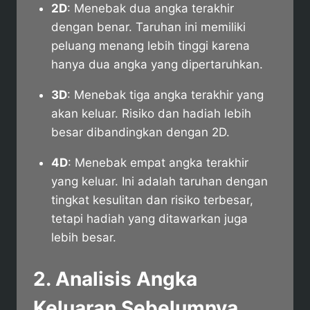
2D
: Menebak dua angka terakhir
dengan benar. Taruhan ini memiliki
peluang menang lebih tinggi karena
hanya dua angka yang dipertaruhkan.
3D
: Menebak tiga angka terakhir yang
akan keluar. Risiko dan hadiah lebih
besar dibandingkan dengan 2D.
4D
: Menebak empat angka terakhir
yang keluar. Ini adalah taruhan dengan
tingkat kesulitan dan risiko terbesar,
tetapi hadiah yang ditawarkan juga
lebih besar.
2.
Analisis Angka
Keluaran Sebelumnya