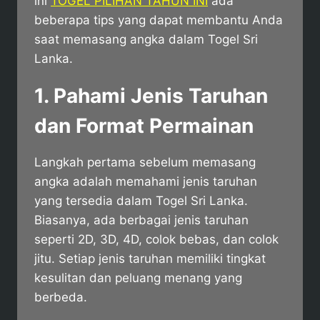
ini
TOGEL PILIHAN TAHUN INI
ada
beberapa tips yang dapat membantu Anda
saat memasang angka dalam Togel Sri
Lanka.
1.
Pahami Jenis Taruhan
dan Format Permainan
Langkah pertama sebelum memasang
angka adalah memahami jenis taruhan
yang tersedia dalam Togel Sri Lanka.
Biasanya, ada berbagai jenis taruhan
seperti 2D, 3D, 4D, colok bebas, dan colok
jitu. Setiap jenis taruhan memiliki tingkat
kesulitan dan peluang menang yang
berbeda.