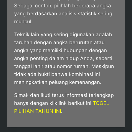
Sebagai contoh, pilihlah beberapa angka
yang berdasarkan analisis statistik sering
muncul.
Teknik lain yang sering digunakan adalah
taruhan dengan angka berurutan atau
angka yang memiliki hubungan dengan
angka penting dalam hidup Anda, seperti
tanggal lahir atau nomor rumah. Meskipun
tidak ada bukti bahwa kombinasi ini
meningkatkan peluang kemenangan.
Simak dan ikuti terus informasi terlengkap
hanya dengan klik link berikut ini
TOGEL
PILIHAN TAHUN INI
.