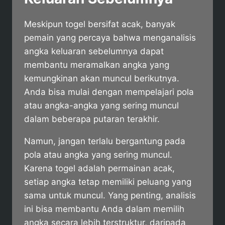
Meskipun togel bersifat acak, banyak
pemain yang percaya bahwa menganalisis
angka keluaran sebelumnya dapat
membantu meramalkan angka yang
kemungkinan akan muncul berikutnya.
Anda bisa mulai dengan mempelajari pola
atau angka-angka yang sering muncul
dalam beberapa putaran terakhir.
Namun, jangan terlalu bergantung pada
pola atau angka yang sering muncul.
Karena togel adalah permainan acak,
setiap angka tetap memiliki peluang yang
sama untuk muncul. Yang penting, analisis
ini bisa membantu Anda dalam memilih
angka secara lebih terstruktur, daripada