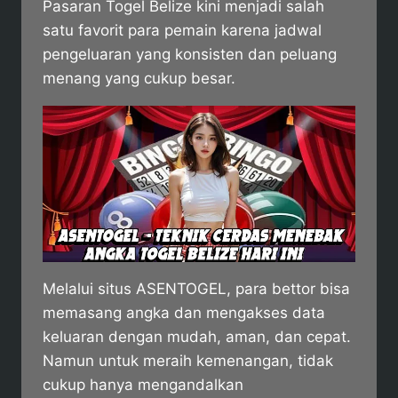
Pasaran Togel Belize kini menjadi salah
satu favorit para pemain karena jadwal
pengeluaran yang konsisten dan peluang
menang yang cukup besar.
Melalui situs ASENTOGEL, para bettor bisa
memasang angka dan mengakses data
keluaran dengan mudah, aman, dan cepat.
Namun untuk meraih kemenangan, tidak
cukup hanya mengandalkan