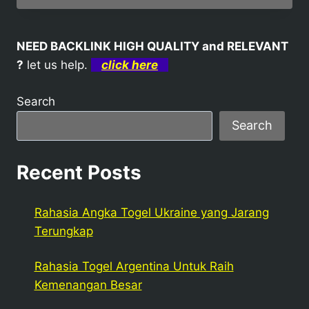
NEED BACKLINK HIGH QUALITY and RELEVANT
?
let us help.
click here
Search
Search
Recent Posts
Rahasia Angka Togel Ukraine yang Jarang
Terungkap
Rahasia Togel Argentina Untuk Raih
Kemenangan Besar