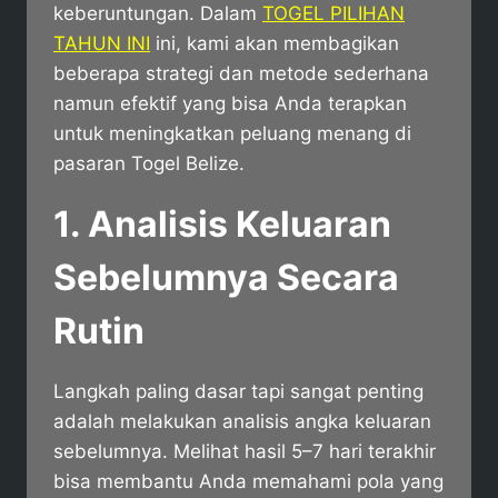
keberuntungan. Dalam
TOGEL PILIHAN
TAHUN INI
ini, kami akan membagikan
beberapa strategi dan metode sederhana
namun efektif yang bisa Anda terapkan
untuk meningkatkan peluang menang di
pasaran Togel Belize.
1. Analisis Keluaran
Sebelumnya Secara
Rutin
Langkah paling dasar tapi sangat penting
adalah melakukan analisis angka keluaran
sebelumnya. Melihat hasil 5–7 hari terakhir
bisa membantu Anda memahami pola yang