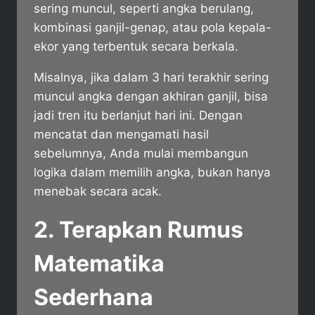
sering muncul, seperti angka berulang,
kombinasi ganjil-genap, atau pola kepala-
ekor yang terbentuk secara berkala.
Misalnya, jika dalam 3 hari terakhir sering
muncul angka dengan akhiran ganjil, bisa
jadi tren itu berlanjut hari ini. Dengan
mencatat dan mengamati hasil
sebelumnya, Anda mulai membangun
logika dalam memilih angka, bukan hanya
menebak secara acak.
2. Terapkan Rumus
Matematika
Sederhana