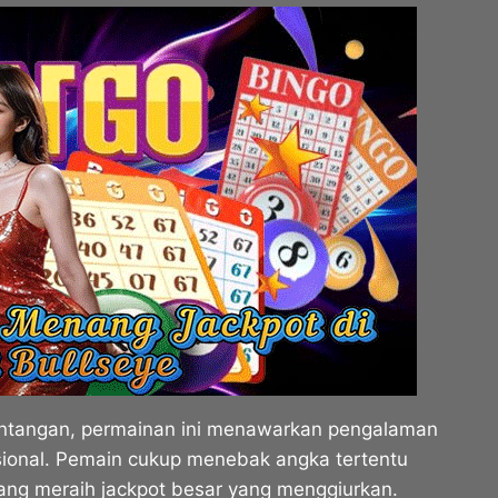
ntangan, permainan ini menawarkan pengalaman
ional. Pemain cukup menebak angka tertentu
ang meraih jackpot besar yang menggiurkan.