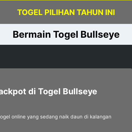
TOGEL PILIHAN TAHUN INI
Bermain Togel Bullseye
ckpot di Togel Bullseye
togel online yang sedang naik daun di kalangan