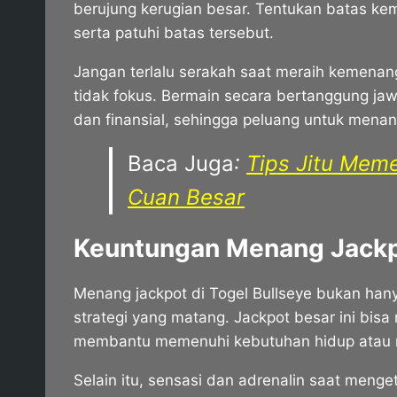
berujung kerugian besar. Tentukan batas k
serta patuhi batas tersebut.
Jangan terlalu serakah saat meraih kemenan
tidak fokus. Bermain secara bertanggung j
dan finansial, sehingga peluang untuk menan
Baca Juga
:
Tips Jitu Mem
Cuan Besar
Keuntungan Menang Jackpo
Menang jackpot di Togel Bullseye bukan hanya
strategi yang matang. Jackpot besar ini bisa 
membantu memenuhi kebutuhan hidup atau 
Selain itu, sensasi dan adrenalin saat meng