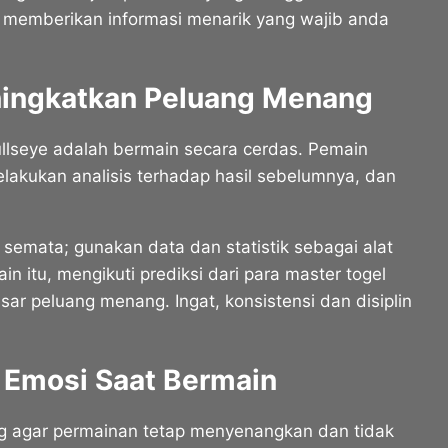
memberikan informasi menarik yang wajib anda
ningkatkan Peluang Menang
ullseye adalah bermain secara cerdas. Pemain
lakukan analisis terhadap hasil sebelumnya, dan
emata; gunakan data dan statistik sebagai alat
 itu, mengikuti prediksi dari para master togel
 peluang menang. Ingat, konsistensi dan disiplin
 Emosi Saat Bermain
ng agar permainan tetap menyenangkan dan tidak