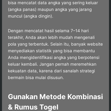
bisa mencatat data angka yang sering keluar
(angka panas) maupun angka yang jarang
muncul (angka dingin).
Dengan mencatat hasil selama 7–14 hari
terakhir, Anda akan lebih mudah mengenali
pola yang terbentuk. Selain itu, banyak website
menyediakan statistik yang bisa membantu
Anda mengidentifikasi angka yang berpotensi
keluar kembali. Jangan pernah meremehkan
kekuatan data, karena dari sanalah strategi
bermain bisa mulai disusun.
Gunakan Metode Kombinasi
& Rumus Togel