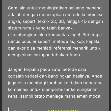
Cara lain untuk meningkatkan peluang menang
adalah dengan menerapkan metode kombinasi
angka, seperti teknik 2D, 3D, hingga 4D dengan
sistem rumus yang telah banyak
dikembangkan oleh komunitas togel. Beberapa
rumus populer seperti metode as, kop, kepala,
dan ekor bisa menjadi referensi menarik untuk
memperluas cakupan tebakan Anda.
Jangan terpaku pada satu metode saja
cobalah variasi dan bandingkan hasilnya. Anda
juga bisa membagi taruhan ke dalam beberapa
kombinasi untuk memperbesar kemungkinan
kena, sambil tetap menjaga manajemen modal.