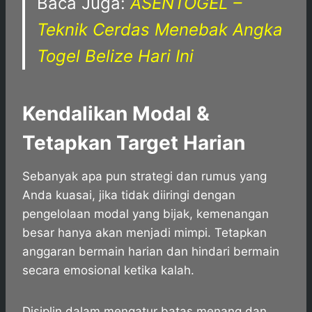
Baca Juga:
ASENTOGEL –
Teknik Cerdas Menebak Angka
Togel Belize Hari Ini
Kendalikan Modal &
Tetapkan Target Harian
Sebanyak apa pun strategi dan rumus yang
Anda kuasai, jika tidak diiringi dengan
pengelolaan modal yang bijak, kemenangan
besar hanya akan menjadi mimpi. Tetapkan
anggaran bermain harian dan hindari bermain
secara emosional ketika kalah.
Disiplin dalam mengatur batas menang dan