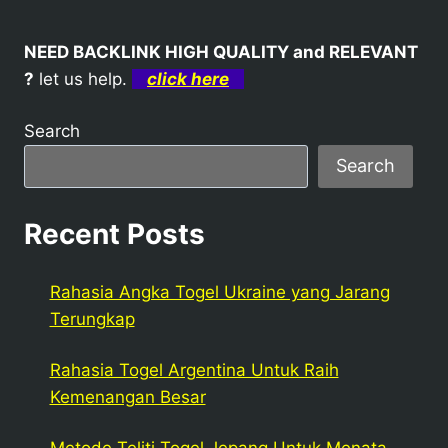
NEED BACKLINK HIGH QUALITY and RELEVANT
?
let us help.
click here
Search
Search
Recent Posts
Rahasia Angka Togel Ukraine yang Jarang
Terungkap
Rahasia Togel Argentina Untuk Raih
Kemenangan Besar