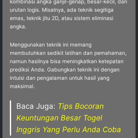
kombinasi angka ganjil-genap, besar-kecil, dan
urutan logis. Misalnya, ada teknik segitiga
emas, teknik jitu 2D, atau sistem eliminasi
angka.
Menggunakan teknik ini memang
membutuhkan sedikit latihan dan pemahaman,
namun hasilnya bisa meningkatkan ketepatan
prediksi Anda. Gabungkan teknik ini dengan
intuisi dan pengalaman untuk hasil yang
maksimal.
Baca Juga:
Tips Bocoran
Keuntungan Besar Togel
Inggris Yang Perlu Anda Coba