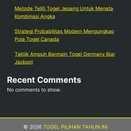
Metode Teliti Togel Jepang Untuk Menata
Kombinasi Angka
Strategi Probabilitas Modern Mengungkap
Pola Togel Canada
Taktik Ampuh Bermain Togel Germany Biar
Jackpot
Recent Comments
No comments to show.
© 2026
TOGEL PILIHAN TAHUN INI