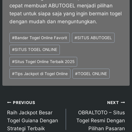
cepat membuat ABUTOGEL menjadi pilihan
tepat untuk siapa saja yang ingin bermain togel
dengan mudah dan menguntungkan.
Post
#
Bandar Togel Online Favorit
#
SITUS ABUTOGEL
Tags:
#
SITUS TOGEL ONLINE
#
Situs Togel Online Terbaik 2025
#
Tips Jackpot di Togel Online
#
TOGEL ONLINE
Post
PREVIOUS
NEXT
Raih Jackpot Besar
OBRALTOTO – Situs
navigation
Togel Guiana Dengan
Togel Resmi Dengan
Strategi Terbaik
Pilihan Pasaran